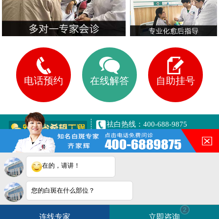
电话预约
在线解答
自助挂号
祛白热线：400-688-9875
健康专线：13003063616
合肥市铜陵路与合裕路交叉口
东北角（天成大厦旁）
在的，请讲！
网站地图
皖ICP备16014022号-7
您的白斑在什么部位？
皖公网安备 34010202600944号
白斑在线问医生
2条新消息
2
连线专家
立即咨询