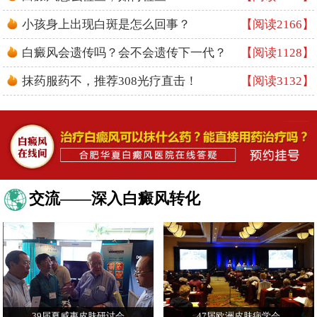
小孩身上出现白斑是怎么回事？
【阅读2166】
白癜风会遗传吗？会不会遗传下一代？
【阅读1128】
抹药服药不，推荐308光疗直击！
【阅读3132】
交流——深入白癜风转化
39届夏威夷皮肤研讨会
47届欧洲皮肤病学会