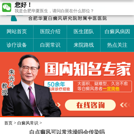
您好！
我是合肥华夏医生，请问白斑在什么部位？
网站首页
医院介绍
医生团队
白癜风病因
诊疗设备
白斑常识
来院路线
热点关注
>
>
首页
白癜风常识
白点癫风可以常洗澡吗会传染吗