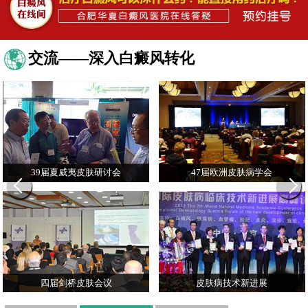
交流——深入白癜风转化
39届夏威夷皮肤研讨会
47届欧洲皮肤病学会
四届剑桥皮肤会议
皮肤病技术新进展