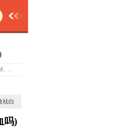
)
通。」
效祛白
吗)