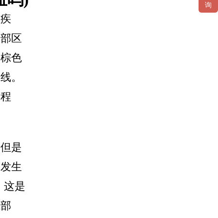
询
性疾
局部区
浅棕色
界线。
过程
，但是
变发生
：这是
隙部