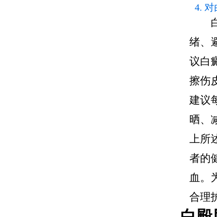
4.
绪、
议白
擦伤
建议
晒、
上所
者的
血。
合理
白殿