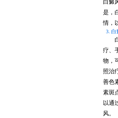
白癜
是，
情，
3.
疗、
物，
照治
善色
素斑
以通
风。