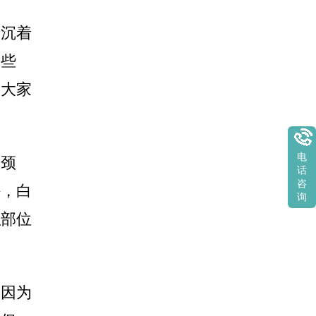
素沉着
哪些
为大家
电
、颈
话
咨
外，白
询
私部位
，因为