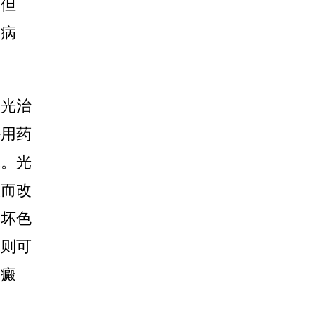
。但
的病
激光治
外用药
成。光
从而改
破坏色
疗则可
白癜