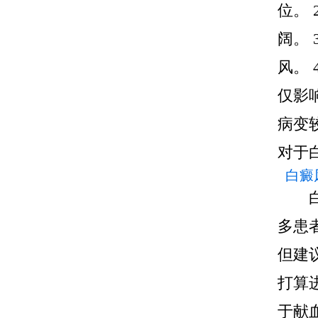
位。
阔。
风。
仅影
病变
对于
白癜
多患
但建
打算
于献