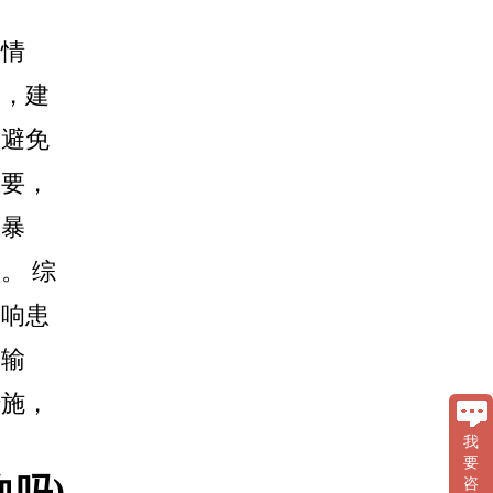
的情
中，建
、避免
重要，
间暴
。 综
影响患
受输
措施，
我
要
吗)
咨