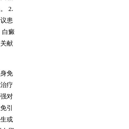
 2.
建议患
，白癜
有关献
自身免
的治疗
加强对
以免引
医生或