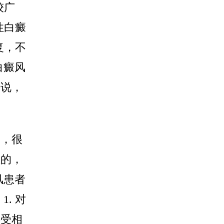
较广
性白癜
复，不
白癜风
来说，
题，很
血的，
风患者
. 对
接受相