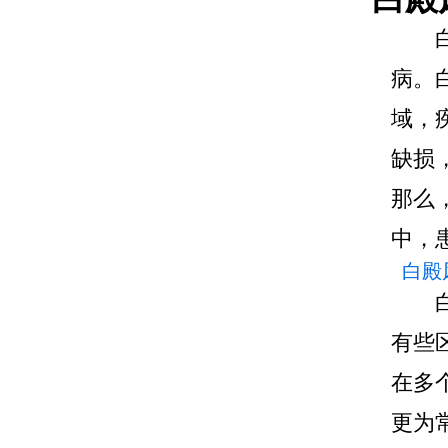
病。
域，
缺损
那么
中，
白殿
有些
在多
更为