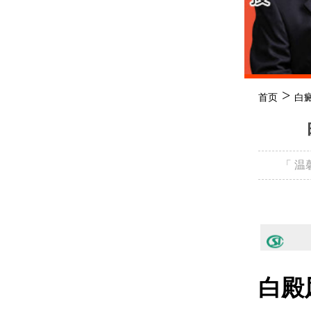
>
首页
白
「 
白殿