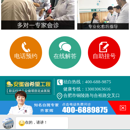
电话预约
在线解答
自助挂号
祛白热线：400-688-9875
健康专线：13003063616
合肥市铜陵路与合裕路交叉口
东北角（天成大厦旁）
在的，请讲！
网站地图
皖ICP备16014022号-7
您的白斑在什么部位？
皖公网安备 34010202600944号