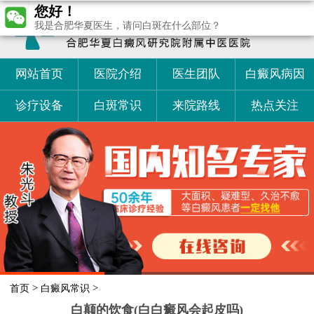
您好！
我是合肥华夏医生，请问白斑在什么部位？
网站首页
医院介绍
医生团队
白癜风病因
诊疗设备
白斑常识
来院路线
热点关注
>
>
首页
白癜风常识
白颠的饮食(白白癜风会起皮吗)