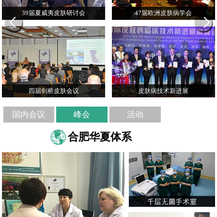
39届夏威夷皮肤研讨会
47届欧洲皮肤病学会
四届剑桥皮肤会议
皮肤病技术新进展
国内会议
峰会
活动
合肥华夏体系