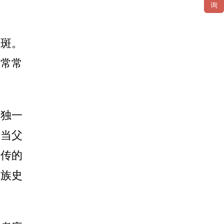
询
白斑。
，常常
单独一
有当父
遗传的
家族史