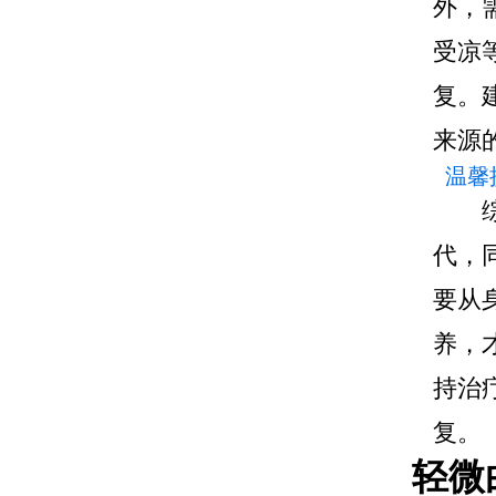
外，
受凉
复。
来源
温馨
代，
要从
养，
持治
复。
轻微