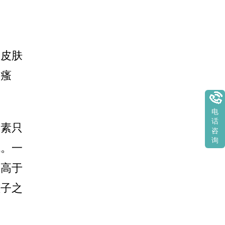
为皮肤
、瘙
电
话
因素只
咨
询
代。一
要高于
孩子之