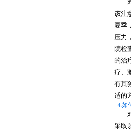
该注
夏季
压力
院检
的治
疗、
有其
适的
4.
采取