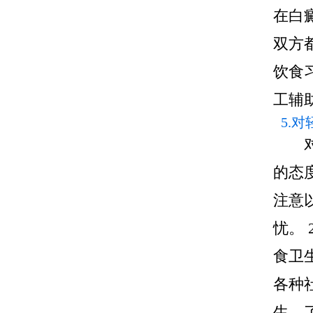
在白
双方
饮食
工辅
5.
的态
注意
忧。
食卫
各种
生，