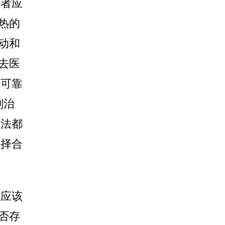
患者应
热的
动和
去医
靠可靠
剂治
方法都
选择合
，应该
否存