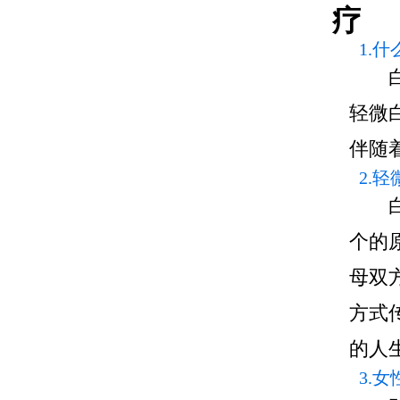
疗
1.
轻微
伴随
2.
个的
母双
方式
的人
3.