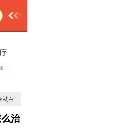
疗
通。」
效祛白
怎么治