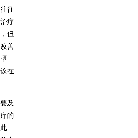
它往往
些治疗
等，但
始改善
防晒
建议在
需要及
治疗的
。此