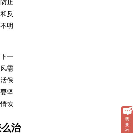
、防止
染和反
些不明
给下一
癜风需
生活保
需要坚
病情恢
我
怎么治
要
咨