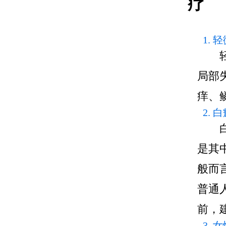
疗
1.
局部
痒、
2.
是其
般而
普通
前，
3.