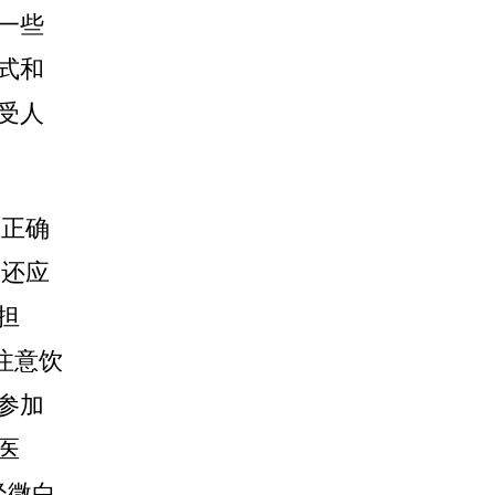
一些
式和
受人
立正确
，还应
担
注意饮
参加
医
轻微白