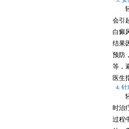
会引
白癜
结果
预防
等，
医生
4.
时治
过程