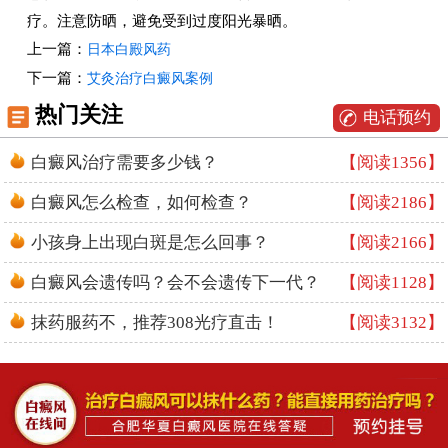
疗。注意防晒，避免受到过度阳光暴晒。
上一篇：
日本白殿风药
下一篇：
艾灸治疗白癜风案例
热门关注
电话预约
白癜风治疗需要多少钱？
【阅读1356】
白癜风怎么检查，如何检查？
【阅读2186】
小孩身上出现白斑是怎么回事？
【阅读2166】
白癜风会遗传吗？会不会遗传下一代？
【阅读1128】
抹药服药不，推荐308光疗直击！
【阅读3132】