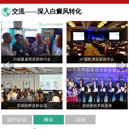
交流——深入白癜风转化
39届夏威夷皮肤研讨会
47届欧洲皮肤病学会
四届剑桥皮肤会议
皮肤病技术新进展
国内会议
峰会
活动