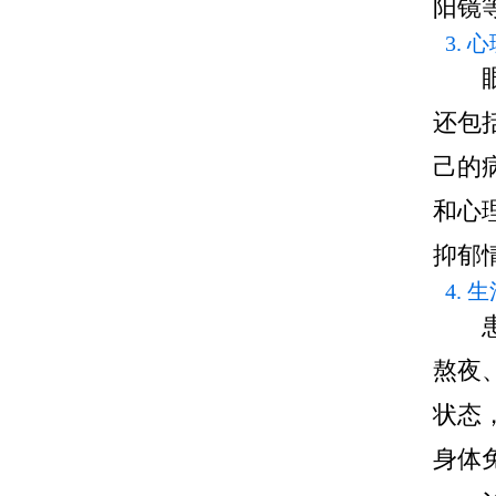
阳镜
3.
眼角
还包
己的
和心
抑郁
4.
患者
熬夜
状态
身体