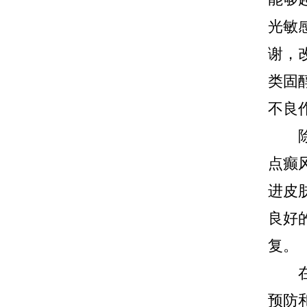
光敏
谢，
类固
不良
除了
点癫
进皮
良好
复。
在治
预防