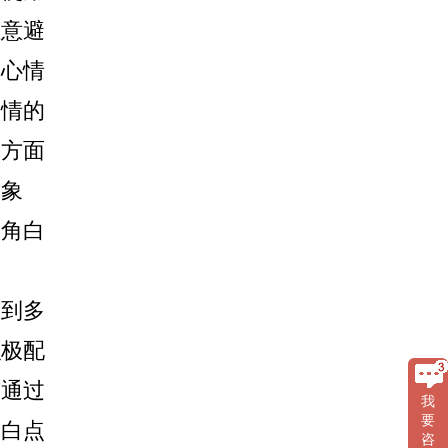
注意避
的心情
病情的
等方面
对象
眼角白
到多
积极配
有通过
我
要
角白点
咨