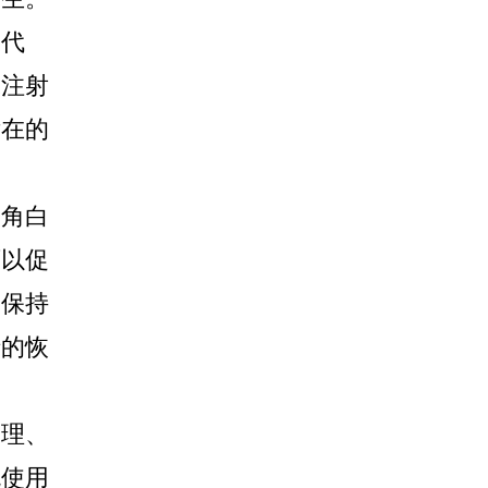
陈代
或注射
潜在的
角白
可以促
、保持
情的恢
理、
免使用