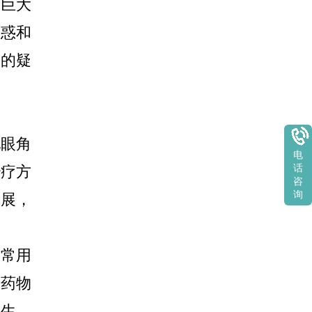
巨大
困惑和
风的疑
眼角
电
治疗方
话
咨
询
发展，
常用
素药物
发生。