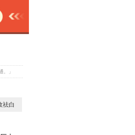
通。」
效祛白