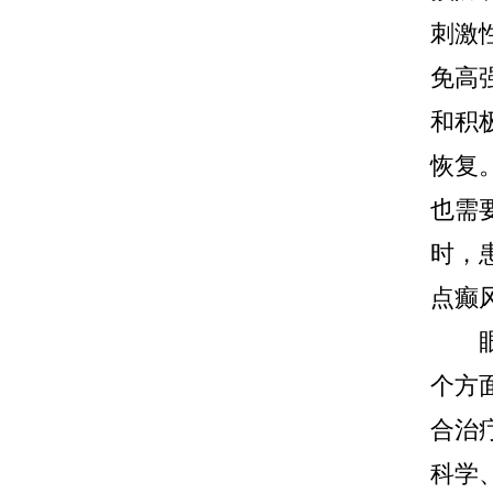
刺激
免高
和积
恢复
也需
时，
点癫
眼角
个方
合治
科学