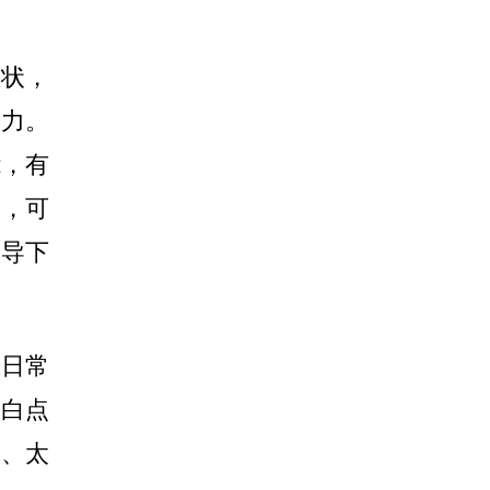
状，
疫力。
能，有
的，可
指导下
日常
角白点
子、太