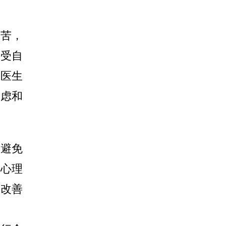
苦，
接受自
、医生
焦虑和
避免
的心理
是改善