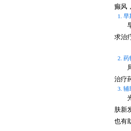
癫风
1.
早期
求治
2. 
局部
治疗
3. 
光疗
肤新
也有