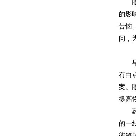
眼角
的影
苦恼
问，
早期
有白
案。
提高
药物
的一
能够