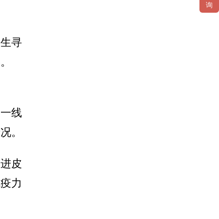
询
生寻
率。
一线
情况。
进皮
免疫力