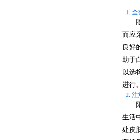
1. 
眼角
而应
良好
助于
以选
进行
2. 
阳光
生活
处皮