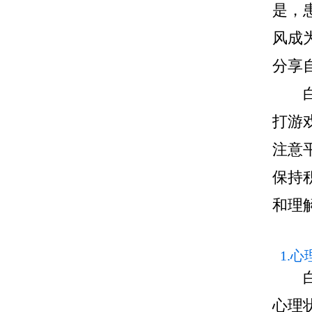
是，
风成
分享
白癜
打游
注意
保持
和理
1.
白癜
心理