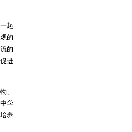
一起
外观的
交流的
以促进
物、
戏中学
，培养