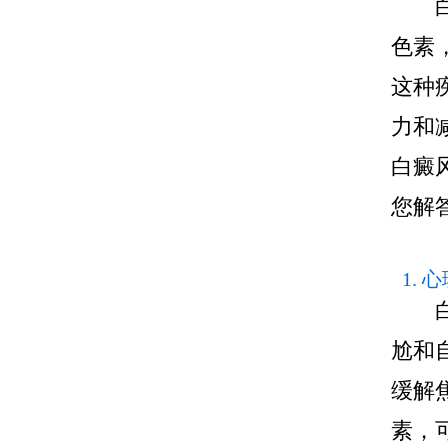
白癜
色素
这种
力和
白癜
您解
1.
白癜
尬和
缓解
素，