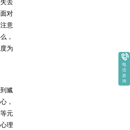
失去
在面对
散注意
那么，
角度为
电
话
咨
询
到尴
身心，
划等元
高心理