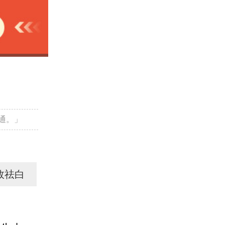
通。」
效祛白