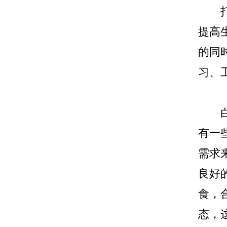
打游
提高
的同
习、
白癜
有一
需求
良好
食，
态，