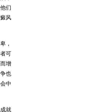
善他们
白癜风
卑，
患者可
从而增
竞争也
社会中
成就