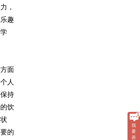
力，
戏乐趣
和学
方面
和个人
，保持
衡的饮
绪状
我
重要的
要
咨