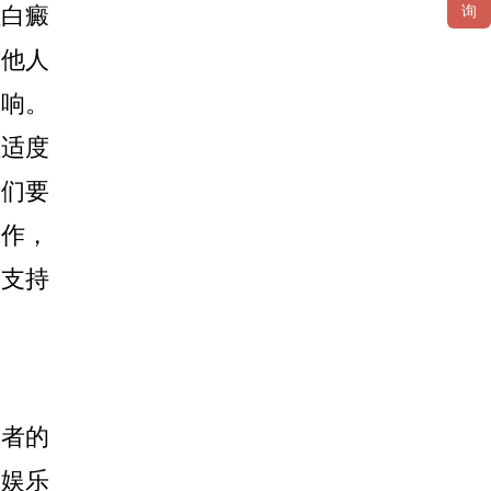
让白癜
询
与他人
影响。
适度
者们要
工作，
的支持
者的
种娱乐