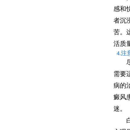
感和
者沉
苦。
活质
4.
尽管
需要
病的
癜风
迷。
白癜