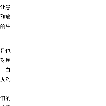
以让患
扰和痛
者的生
是也
视对疾
此，白
过度沉
们的