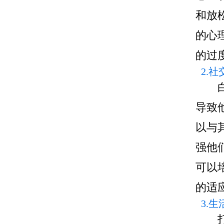
和放
的心
的过
2.
白癜
导致
以与
强他
可以
的适
3.
打游