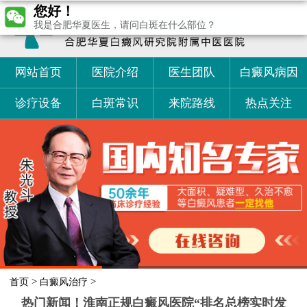
您好！
我是合肥华夏医生，请问白斑在什么部位？
网站首页
医院介绍
医生团队
白癜风病因
诊疗设备
白斑常识
来院路线
热点关注
>
>
首页
白癜风治疗
热门新闻！淮南正规白癜风医院“排名总榜实时发