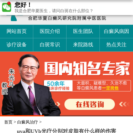
您好！
我是合肥华夏医生，请问白斑在什么部位？
网站首页
医院介绍
医生团队
白癜风病因
诊疗设备
白斑常识
来院路线
热点关注
>
>
首页
白癜风治疗
uva和UVb光疗分别对皮肤有什么样的伤害