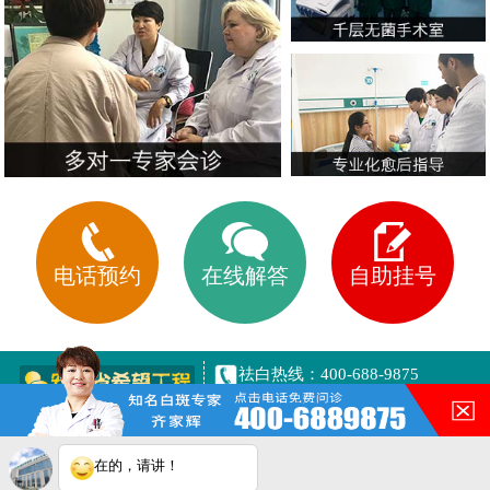
电话预约
在线解答
自助挂号
祛白热线：400-688-9875
健康专线：13003063616
合肥市铜陵路与合裕路交叉口
东北角（天成大厦旁）
在的，请讲！
网站地图