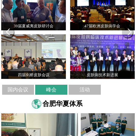
39届夏威夷皮肤研讨会
47届欧洲皮肤病学会
四届剑桥皮肤会议
皮肤病技术新进展
国内会议
峰会
活动
合肥华夏体系