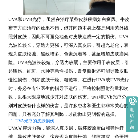
UVA和UVB光疗，虽然在治疗某些皮肤疾病如白癜风、牛皮
癣等方面治疗的效果不错，但其问题本身上都是利用紫外线
照射皮肤，因此不可避免地会对皮肤造成一定的损伤。UVA
光波长较长，穿透力更强，可深入真皮层，引起光老化，表
现为皮肤松弛、皱纹增多、色素沉着等，甚至增加皮肤癌风
险。UVB光波长较短，穿透力较弱，主要作用于表皮层，引
起晒伤、红斑、水肿等急性损伤，反复照射还可能导致皮肤
慢性损伤，例如皮肤干燥、粗糙等。在进行UVA或UVB光疗
时，务必在专业医生的指导下进行，严格控制照射剂量和次
数，以很大限度地减少其对皮肤的伤害。uva和UVb光疗分
别对皮肤有什么样的伤害，是许多患者和医生都非常关心的
电
问题，只有充分了解其利弊，才能做出更明智的选择。
话
1. UVA光疗的皮肤损伤
咨
询
UVA光穿透力强，能深入真皮层，破坏胶原蛋白和弹性纤
维，导致皮肤老化。这表现为皮肤松弛、皱纹加深、色斑增