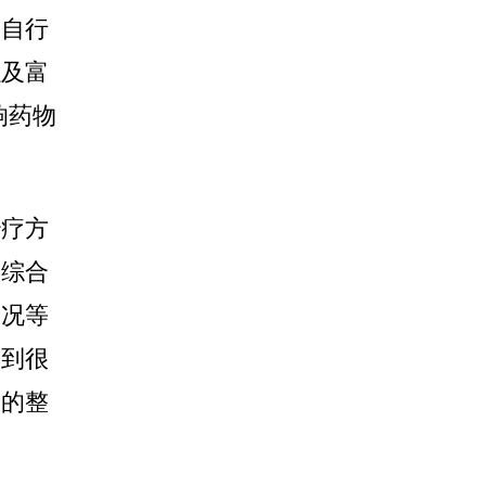
勿自行
以及富
响药物
治疗方
。综合
状况等
达到很
者的整