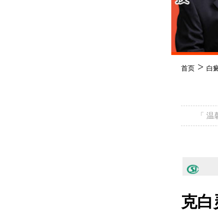
>
首页
白
「 
克白