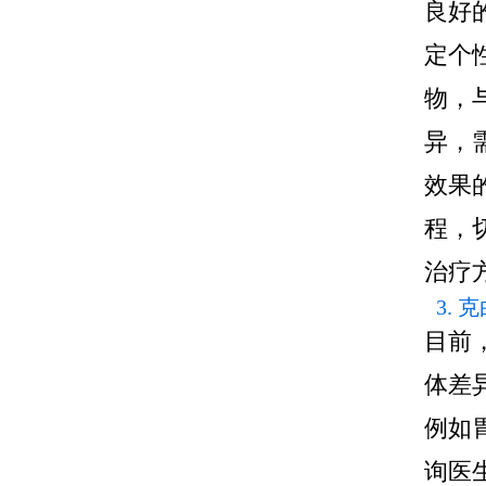
良好
定个
物，
异，
效果
程，
治疗
3.
目前
体差
例如
询医