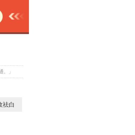
通。」
效祛白