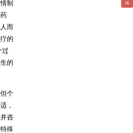
病情制
询
疗药
因人而
治疗的
个过
医生的
。但个
不适，
药并咨
等特殊