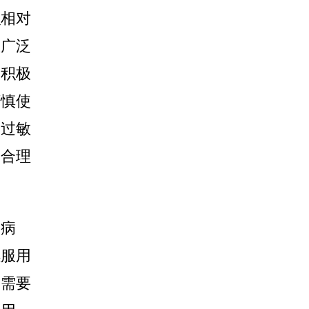
积相对
斑广泛
更积极
谨慎使
分过敏
出合理
的病
续服用
中需要