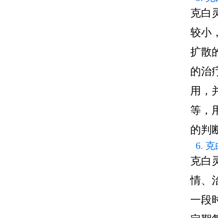
克白
较小
扩散
的治
用，
等，
的判
6.
克白
情、
一段