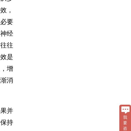
功效，
供必要
的神经
素往往
功效是
性，增
逐渐消
效果并
我
并保持
要
咨