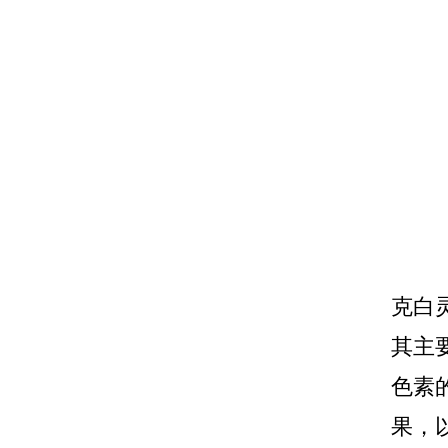
克白
其主
色素
果，