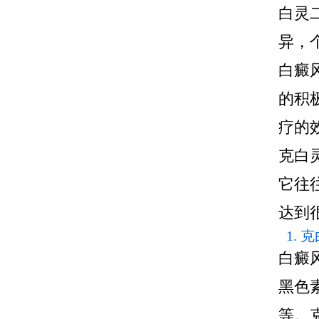
白灵
异，
白癜
的积
疗的
克白
它往
达到
1.
白癜
黑色
等。