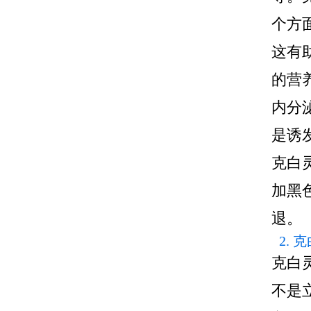
个方
这有
的营
内分
是诱
克白
加黑
退。
2.
克白
不是