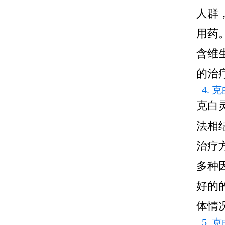
人群
用药
含维
的治
4.
克白
法相
治疗
多种
好的
体情
5.