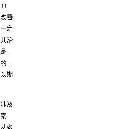
人而
在改善
出一定
待其治
的是，
上的，
，以期
，涉及
因素
图从多