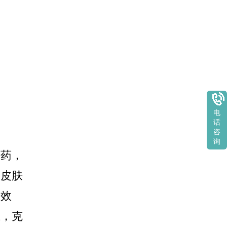
电
话
咨
询
成药，
加皮肤
的效
上，克