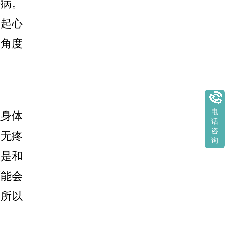
肤病。
引起心
个角度
电
以身体
话
咨
、无疼
询
般是和
可能会
，所以