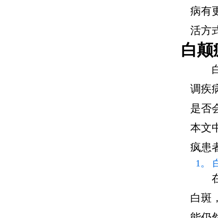
病有
活方
白颠
调疾
是否
本文
疯患
1。
白斑
能仍