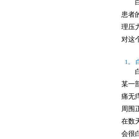
患者
理压
对这
1。
某一
痛无
周围
在数
会很