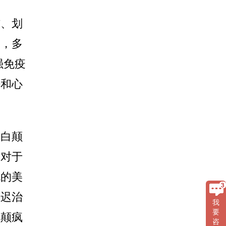
伤、划
物，多
强免疫
眠和心
且白颠
。对于
规的美
推迟治
我
要
白颠疯
咨