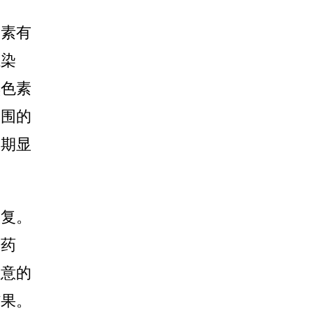
因素有
感染
黑色素
周围的
初期显
恢复。
用药
注意的
结果。