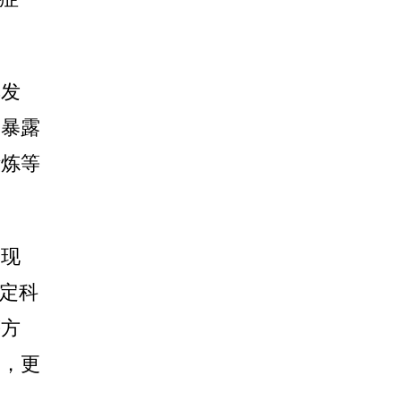
其发
种暴露
锻炼等
表现
制定科
等方
病，更