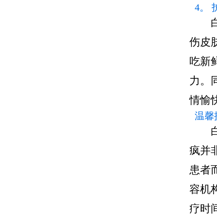
4。
伤皮
吃新
力。
情愉
温馨
疯并
患者
容机
疗时