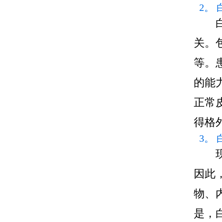
2。
关。
等。
的能
正常
得格
3。
因此
物、
是，