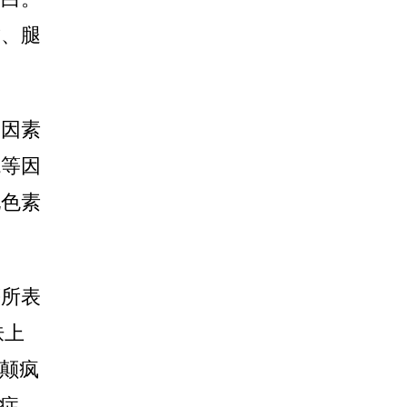
臂、腿
种因素
境等因
现色素
等所表
肤上
白颠疯
症