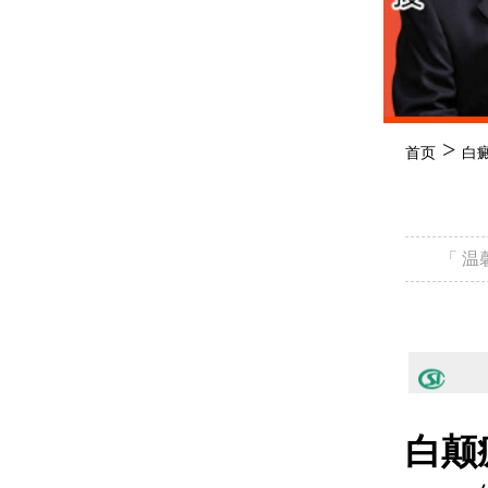
>
首页
白
「 
白颠