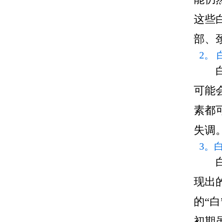
这些
部、
2。
可能
素都
失调
3。
现出
的“
初期