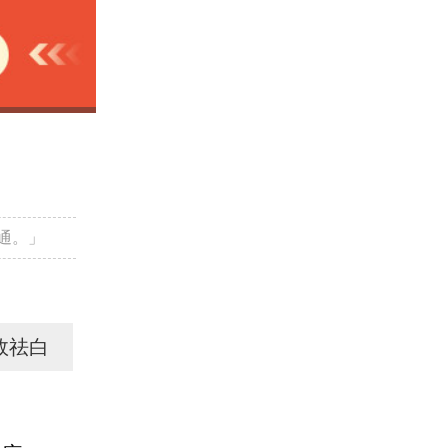
通。」
效祛白