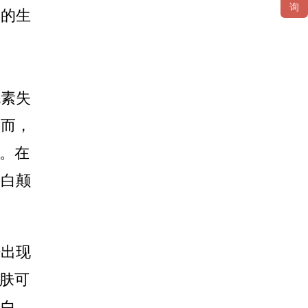
询
康的生
色素失
然而，
题。在
大白颠
肤出现
皮肤可
较白。