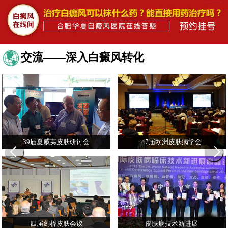
交流——深入白癜风转化
39届夏威夷皮肤研讨会
47届欧洲皮肤病学会
四届剑桥皮肤会议
皮肤病技术新进展