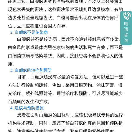
能患上它。白颠疯患者具有特殊的表现，即皮肤上会突然出
现色素丢失的斑块，这些斑块常常不规则且边缘模糊，有的
边缘处甚至呈现锯齿状。白斑可能会出现在身体的任何部
电
位，且严重程度也会因人而异。
话
2. 白颠疯不是传染病
咨
白颠疯并不是传染病，因此不会通过接触患者而传染。
询
白癜风的形成跟体内黑色素细胞的失活和死亡有关，而不是
由细菌或病毒感染导致。因此，接触患者不会影响他人的健
康。
3. 白颠疯的治疗和预防
目前，白颠疯还没有尽量的恢复方法，但可以通过一些
方法进行控制和缓解。例如，采用口服药物、涂抹药膏、激
光治疗、紫外线照射等。通过治疗和预防，可以尽可能减少
百颠疯的发生和扩散。
4. 建议与预防措施
患者在面对白颠疯的困扰时，应该积极寻找专科的医疗
机构寻求帮助。同时，应该了解白颠疯的真的原因和预防措
施，注意保持健康的生活方式，避免日晒和紫外线照射。