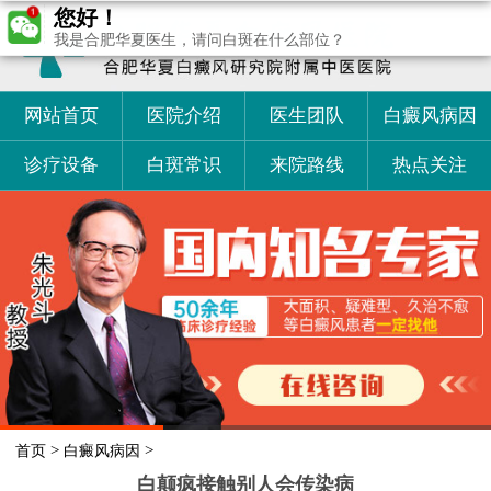
您好！
我是合肥华夏医生，请问白斑在什么部位？
网站首页
医院介绍
医生团队
白癜风病因
诊疗设备
白斑常识
来院路线
热点关注
>
>
首页
白癜风病因
白颠疯接触别人会传染病