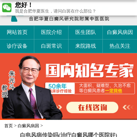
您好！
我是合肥华夏医生，请问白斑在什么部位？
网站首页
医院介绍
医生团队
白癜风病因
诊疗设备
白斑常识
来院路线
热点关注
>
>
首页
白癜风病因
白电风病传染吗(治疗白癜风哪个医院好)