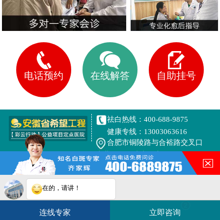
电话预约
在线解答
自助挂号
祛白热线：400-688-9875
健康专线：13003063616
合肥市铜陵路与合裕路交叉口
东北角（天成大厦旁）
在的，请讲！
网站地图
皖ICP备16014022号-7
您的白斑在什么部位？
皖公网安备 34010202600944号
白斑在线问医生
2条新消息
2
连线专家
立即咨询
如何快速治好白癜风？
电话咨询
在线咨询