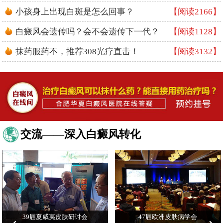
小孩身上出现白斑是怎么回事？
【阅读2166】
白癜风会遗传吗？会不会遗传下一代？
【阅读1128】
抹药服药不，推荐308光疗直击！
【阅读3132】
交流——深入白癜风转化
39届夏威夷皮肤研讨会
47届欧洲皮肤病学会