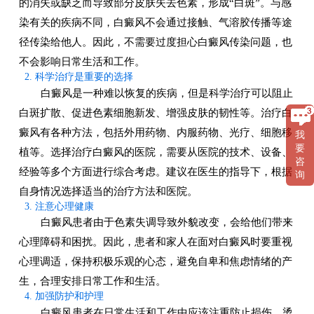
的消失或缺乏而导致部分皮肤失去色素，形成“白斑”。与感
染有关的疾病不同，白癜风不会通过接触、气溶胶传播等途
径传染给他人。因此，不需要过度担心白癜风传染问题，也
不会影响日常生活和工作。
2. 科学治疗是重要的选择
白癜风是一种难以恢复的疾病，但是科学治疗可以阻止
白斑扩散、促进色素细胞新发、增强皮肤的韧性等。治疗白
癜风有各种方法，包括外用药物、内服药物、光疗、细胞移
我
要
植等。选择治疗白癜风的医院，需要从医院的技术、设备、
咨
经验等多个方面进行综合考虑。建议在医生的指导下，根据
询
自身情况选择适当的治疗方法和医院。
3. 注意心理健康
白癜风患者由于色素失调导致外貌改变，会给他们带来
心理障碍和困扰。因此，患者和家人在面对白癜风时要重视
心理调适，保持积极乐观的心态，避免自卑和焦虑情绪的产
生，合理安排日常工作和生活。
4. 加强防护和护理
白癜风患者在日常生活和工作中应该注重防止损伤、烫